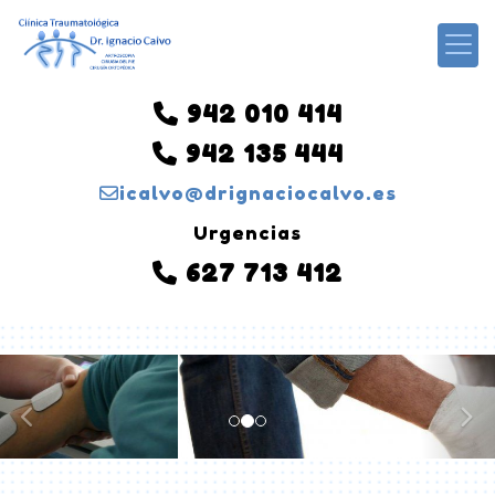
942 010 414
942 135 444
icalvo
drignaciocalvo.es
Urgencias
627 713 412
prev
ne