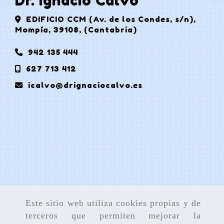
Dr. Ignacio Calvo
EDIFICIO CCM (Av. de los Condes, s/n),
Mompía
,
39108
,
(Cantabria)
942 135 444
627 713 412
icalvo
drignaciocalvo.es
Este sitio web utiliza cookies propias y de
terceros que permiten mejorar la