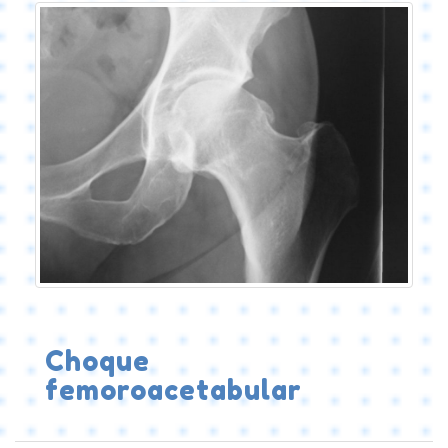
Choque
femoroacetabular