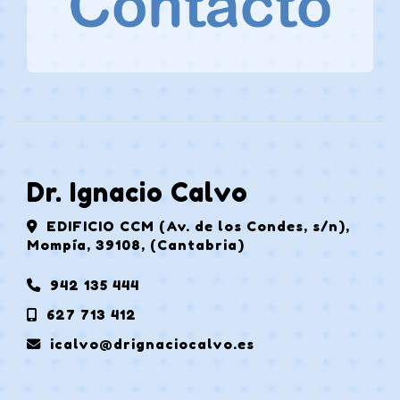
Dr. Ignacio Calvo
EDIFICIO CCM (Av. de los Condes, s/n),
Mompía
,
39108
,
(Cantabria)
942 135 444
627 713 412
icalvo
drignaciocalvo.es