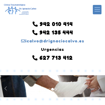
942 010 414
942 135 444
icalvo
drignaciocalvo.es
Urgencias
627 713 412
prev
ne